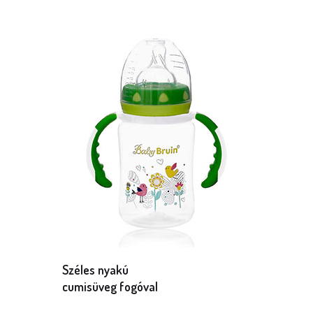
Méret: 150 ml
Mennyiség: 1 db
Széles nyakú
cumisüveg fogóval
Méret: 240 ml