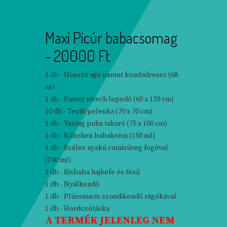
Maxi Picúr babacsomag
- 20000 Ft
1 db - Hosszú ujjú pamut kombidressz (68-
as)
1 db - Pamut strech lepedő (60 x 120 cm)
10 db - Textil pelenka (70 x 70 cm)
1 db - Vastag puha takaró (75 x 100 cm)
1 db - Bübchen babakrém (150 ml)
1 db - Széles nyakú cumisüveg fogóval
(240 ml)
1 db - Kisbaba hajkefe és fésű
1 db - Nyálkendő
1 db - Plüssmacis szundikendő rágókával
1 db - Hordozótáska
A TERMÉK JELENLEG NEM