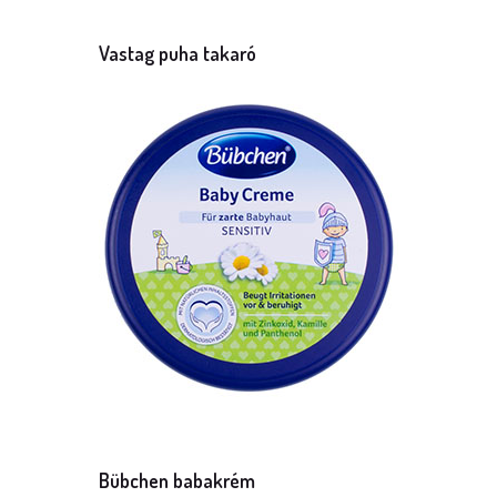
Vastag puha takaró
Méret: 75 x 100 cm
Mennyiség: 1 db
Bübchen babakrém