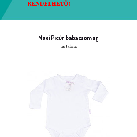
RENDELHETŐ!
Maxi Picúr babacsomag
tartalma