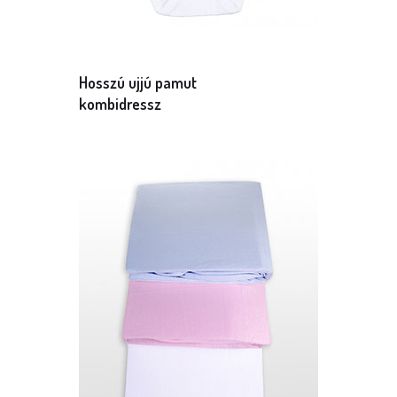
Hosszú ujjú pamut
kombidressz
Méret: 68-as
Mennyiség: 1 db