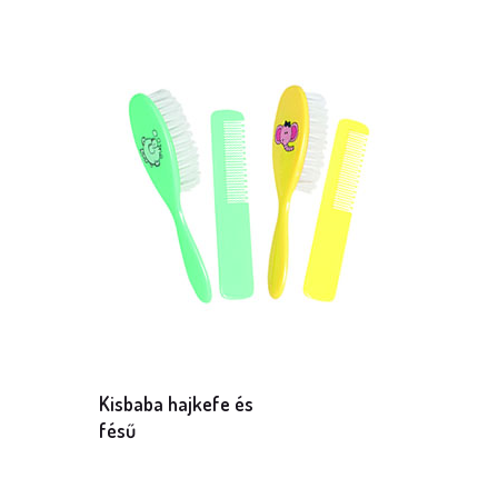
Mennyiség: 1 db
Kisbaba hajkefe és
fésű