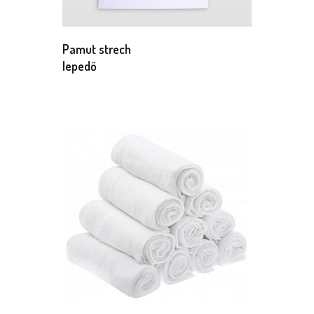
Pamut strech
lepedő
Méret: 60 x 120 cm
Mennyiség: 1 db