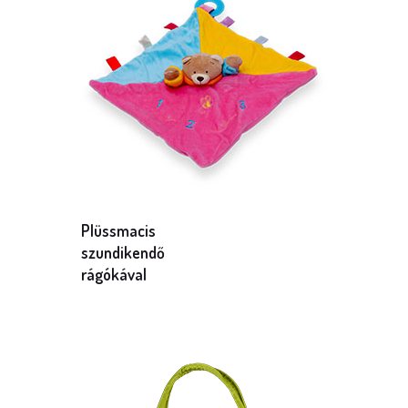
Plüssmacis
szundikendő
rágókával
Mennyiség: 1 db